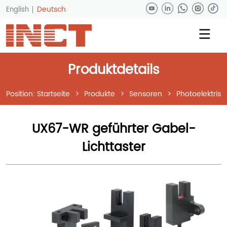
Deutsch
English
Produktdetails
Position:
Startseite
>
Produkte
>
Sensoren
>
Photoelektris
UX67-WR geführter Gabel-
Lichttaster