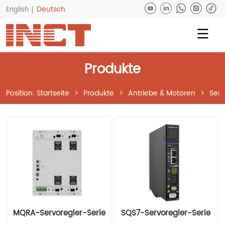
Deutsch
English
Produkte
Position:
Startseite
>
Produkte
>
Antriebe & Motoren
>
Serv
MQRA-Servoregler-Serie
SQS7-Servoregler-Serie