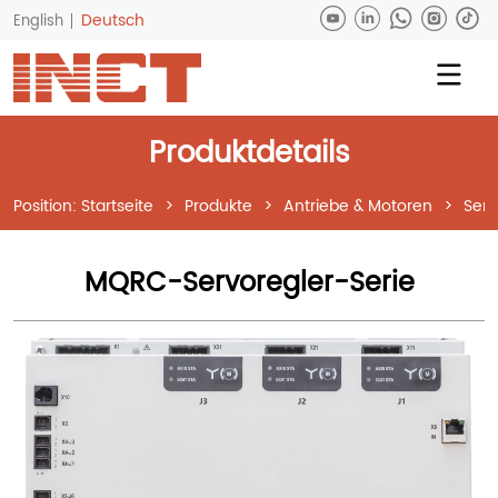
Deutsch
English
Produktdetails
Position:
Startseite
>
Produkte
>
Antriebe & Motoren
>
Serv
MQRC-Servoregler-Serie