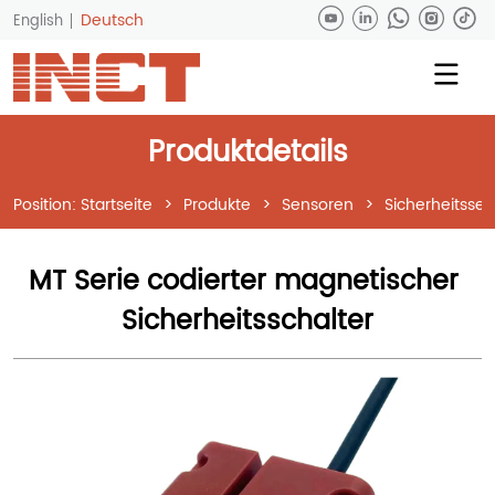
Deutsch
English
Produktdetails
Position:
Startseite
>
Produkte
>
Sensoren
>
Sicherheitsse
MT Serie codierter magnetischer 
Sicherheitsschalter