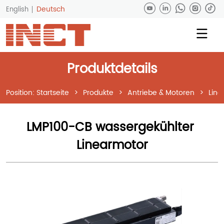
Deutsch
English
Produktdetails
Position:
Startseite
>
Produkte
>
Antriebe & Motoren
>
Line
LMP100-CB wassergekühlter 
Linearmotor