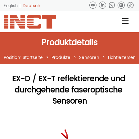
Deutsch
English
Produktdetails
Position:
Startseite
>
Produkte
>
Sensoren
>
Lichtleitersen
EX-D / EX-T reflektierende und 
durchgehende faseroptische 
Sensoren