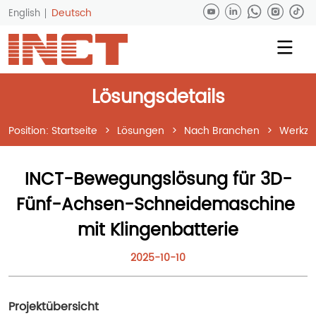
Deutsch
English
Lösungsdetails
Position:
Startseite
>
Lösungen
>
Nach Branchen
>
Werkze
INCT-Bewegungslösung für 3D-
Fünf-Achsen-Schneidemaschine 
mit Klingenbatterie
2025-10-10
Projektübersicht